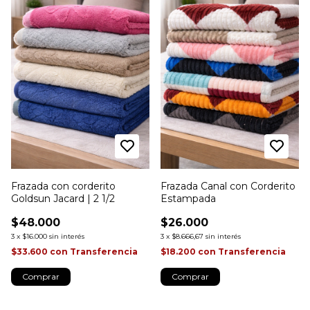
Frazada con corderito
Frazada Canal con Corderito
Goldsun Jacard | 2 1/2
Estampada
$48.000
$26.000
3
x
$16.000
sin interés
3
x
$8.666,67
sin interés
$33.600
con
Transferencia
$18.200
con
Transferencia
Comprar