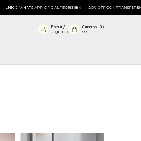
WHATS APP OFICIAL 1130183684
20% OFF CON TRANSFERENCIA
H
Entrá
/
Carrito
(
0
)
Registráte
$0