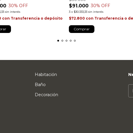
000
$91.000
30
% OFF
30
% OFF
,33
sin interés
3
x
$30.333,33
sin interés
0
con
Transferencia o depósito
$72.800
con
Transferencia o d
rar
Comprar
Habitación
N
Baño
Decoración