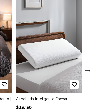
Almohada Inteligente Cacharel
Edredón Hotel
rito |
Anthill | QUE
$33.150
$160.000