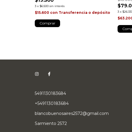
$19.500
$79.
3
x
$6.500
sin interés
cia o depósito
3
x
$26.333
$15.600
con
Transferencia o depósito
$63.20
Comp
5491130183684
+5491130183684
blancobuenosaires2572@gmail.com
Sarmiento 2572